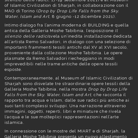
of Islamic Civilization di Sharjah, in collaborazione con il
MAO di Torino (
Drop by Drop Life Falls from the Sky.
Water, Islam and Art
, 8 giugno -12 dicembre 2021).
Intimo dialogo fra l’anima moderna di BUILDING e quella
antica della Galleria Moshe Tabibnia, l’esposizione
Il
silenzio delle radici
svela un’inedita installazione dedicata
all’artista Remo Salvadori, in dialogo con una selezione di
importanti frammenti tessili antichi dal XV al XVI secolo,
proveniente dalla collezione Moshe Tabibnia. Le opere
plasmate da Remo Salvadori riecheggiano in modi
imprevedibili nelle trame antiche delle opere tessili
esposte.
Contemporaneamente, al Museum of Islamic Civilization di
Sharjah sono disvelate tre straordinarie opere tessili della
Galleria Moshe Tabibnia, nella mostra
Drop by Drop Life
Falls from the Sky. Water, Islam and Art
, che racconta il
rapporto tra acqua e Islam, dalle sue radici più antiche ai
suoi tanti complessi sviluppi. Una narrazione attraverso
immagini, oggetti, reperti, libri e miniature che rivela
l’acqua e le sue molteplici rappresentazioni nell’arte
islamica.
In connessione con le mostre del MIART e di Sharjah, la
Galleria Moshe Tabibnia presenta un nuovo allestimento