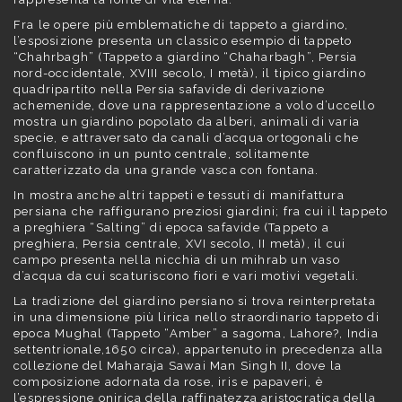
Fra le opere più emblematiche di tappeto a giardino,
l’esposizione presenta un classico esempio di tappeto
“Chahrbagh” (Tappeto a giardino “Chaharbagh”, Persia
nord-occidentale, XVIII secolo, I metà), il tipico giardino
quadripartito nella Persia safavide di derivazione
achemenide, dove una rappresentazione a volo d’uccello
mostra un giardino popolato da alberi, animali di varia
specie, e attraversato da canali d’acqua ortogonali che
confluiscono in un punto centrale, solitamente
caratterizzato da una grande vasca con fontana.
In mostra anche altri tappeti e tessuti di manifattura
persiana che raffigurano preziosi giardini; fra cui il tappeto
a preghiera “Salting” di epoca safavide (Tappeto a
preghiera, Persia centrale, XVI secolo, II metà), il cui
campo presenta nella nicchia di un mihrab un vaso
d’acqua da cui scaturiscono fiori e vari motivi vegetali.
La tradizione del giardino persiano si trova reinterpretata
in una dimensione più lirica nello straordinario tappeto di
epoca Mughal (Tappeto “Amber” a sagoma, Lahore?, India
settentrionale,1650 circa), appartenuto in precedenza alla
collezione del Maharaja Sawai Man Singh II, dove la
composizione adornata da rose, iris e papaveri, è
l’espressione onirica della raffinatezza aristocratica della