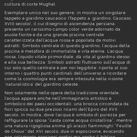
cultura di corte Mughal.
Esemplare unico nel suo genere, in mostra un singolare
tappeto a giardino caucasico (Tappeto a giardino, Caucaso,
XVIII secolo), il cui disegno di ascendenza persiana,
presenta un rarissimo campo color verde adornato da
aiuole fiorite e da una grande piscina centrale
caratterizzata dall’acqua rossa e popolata da motivi
astratti. Simbolo centrale di questo giardino, l’acqua della
piscina è metafora di immortalità e vita eterna. L’acqua
rossa, liquido vitale primordiale, dà vita al giardino stesso
e alla sua bellezza. Simboli astratti fluttuano sull’acqua di
cui solo quello centrale è per noi leggibile: riporta al suo
interno i quattro punti cardinali dell’universo a ricordare
come la cosmologia era sempre intessuta nella visione
‘naturalistica’ del giardino celeste.
Non solamente nelle opere della tradizione orientale,
l’acqua appare anche nell’immaginario artistico e
simbolico dei paesi occidentali: una brocca circondata da
fiori spicca su due preziosi ricami dell’Epiro del XVII
secolo, in mostra, dove l’acqua è simbolo di purezza per
raffigurare la sposa “casta come acqua cristallina”; mentre
una natura rigogliosa anima gli arazzi fiamminghi “Feuille
de Choux” del XVI secolo, due in esposizione, evocando
non solamente paesaggi esotici ma anche il biblico