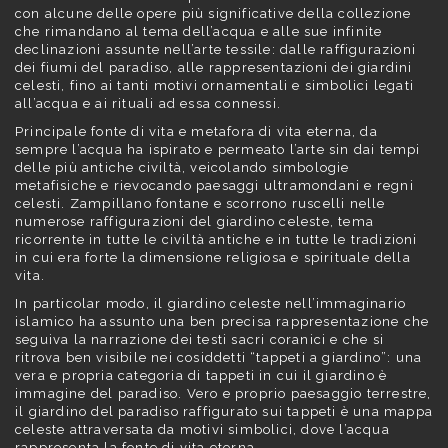
con alcune delle opere più significative della collezione
che rimandano al tema dell’acqua e alle sue infinite
declinazioni assunte nell’arte tessile: dalle raffigurazioni
dei fiumi del paradiso, alle rappresentazioni dei giardini
celesti, fino ai tanti motivi ornamentali e simbolici legati
all’acqua e ai rituali ad essa connessi.
Principale fonte di vita e metafora di vita eterna, da
sempre l’acqua ha ispirato e permeato l’arte sin dai tempi
delle più antiche civiltà, veicolando simbologie
metafisiche e rievocando paesaggi ultramondani e regni
celesti. Zampillano fontane e scorrono ruscelli nelle
numerose raffigurazioni del giardino celeste, tema
ricorrente in tutte le civiltà antiche e in tutte le tradizioni
in cui era forte la dimensione religiosa e spirituale della
vita.
In particolar modo, il giardino celeste nell’immaginario
islamico ha assunto una ben precisa rappresentazione che
seguiva la narrazione dei testi sacri coranici e che si
ritrova ben visibile nei cosiddetti “tappeti a giardino”: una
vera e propria categoria di tappeti in cui il giardino è
immagine del paradiso. Vero e proprio paesaggio terrestre,
il giardino del paradiso raffigurato sui tappeti è una mappa
celeste attraversata da motivi simbolici, dove l’acqua
rappresenta la fonte di vita eterna.