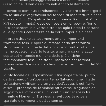
Giardino dell’Eden descritto nell’Antico Testamento.
Il percorso continua conducendo il visitatore a immergersi
fra le sinuose vegetazioni dei tappeti di manifattura cinese
di epoca Ming (Tappeto a decoro floreale, Pechino?, Cina,
XVI secolo, II metà), dove composizioni di peonie, fiori di
loto, crisantemi e diverse altre tipologie floreali riportano
all’elegante ricercatezza della corte imperiale cinese.
Impreziosiscono l’allestimento anche importanti
frammenti tessili: opere di straordinaria importanza
storico-artistica, create dalle più importanti civiltà che
hanno eccelso nell’arte tessile, a partire da un arazzo
copto del VI secolo d.C., una delle più antiche
testimonianze tessili esistenti, passando per raffinati
ricami safavidi e sofisticati tessuti ispano-moreschi del XV
secolo.
Punto focale dell’esposizione: “Una sorgente nel punto
dello sguardo”, un’opera di Remo Salvadori che riflette
sull’azione vivificante e sorgiva dell’acqua, il cui fluire
attiva il processo della visione attraverso lo sguardo del
soggetto e si offre come un “continuum” sospeso tra
Infinito e Momento. E tra essi si sviluppa l’evolversi
spaziale e temporale dell’esistenza.