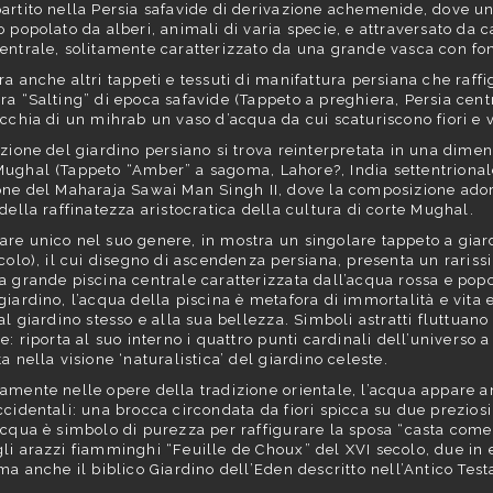
artito nella Persia safavide di derivazione achemenide, dove u
o popolato da alberi, animali di varia specie, e attraversato da 
entrale, solitamente caratterizzato da una grande vasca con fo
ra anche altri tappeti e tessuti di manifattura persiana che raffig
ra “Salting” di epoca safavide (Tappeto a preghiera, Persia centr
icchia di un mihrab un vaso d’acqua da cui scaturiscono fiori e v
izione del giardino persiano si trova reinterpretata in una dimens
ughal (Tappeto “Amber” a sagoma, Lahore?, India settentrional
one del Maharaja Sawai Man Singh II, dove la composizione adorna
 della raffinatezza aristocratica della cultura di corte Mughal.
re unico nel suo genere, in mostra un singolare tappeto a giar
ecolo), il cui disegno di ascendenza persiana, presenta un raris
a grande piscina centrale caratterizzata dall’acqua rossa e popo
giardino, l’acqua della piscina è metafora di immortalità e vita e
 al giardino stesso e alla sua bellezza. Simboli astratti fluttuano
le: riporta al suo interno i quattro punti cardinali dell’univers
a nella visione ‘naturalistica’ del giardino celeste.
amente nelle opere della tradizione orientale, l’acqua appare a
ccidentali: una brocca circondata da fiori spicca su due preziosi 
acqua è simbolo di purezza per raffigurare la sposa “casta come
li arazzi fiamminghi “Feuille de Choux” del XVI secolo, due i
 ma anche il biblico Giardino dell’Eden descritto nell’Antico Tes