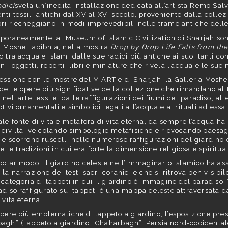
adici
svela un’inedita installazione dedicata all’artista Remo Sal
ti tessili antichi dal XV al XVI secolo, proveniente dalla col
ri riecheggiano in modi imprevedibili nelle trame antiche delle 
oraneamente, al Museum of Islamic Civilization di Sharjah sono 
a Moshe Tabibnia, nella mostra
Drop by Drop Life Falls from the
o tra acqua e Islam, dalle sue radici più antiche ai suoi tanti c
i, oggetti, reperti, libri e miniature che rivela l’acqua e le sue
essione con le mostre del MIART e di Sharjah, la Galleria Mosh
delle opere più significative della collezione che rimandano al t
nell’arte tessile: dalle raffigurazioni dei fiumi del paradiso, all
otivi ornamentali e simbolici legati all’acqua e ai rituali ad essa
ale fonte di vita e metafora di vita eterna, da sempre l’acqua ha 
 civiltà, veicolando simbologie metafisiche e rievocando paesa
 e scorrono ruscelli nelle numerose raffigurazioni del giardino ce
te le tradizioni in cui era forte la dimensione religiosa e spiritual
icolar modo, il giardino celeste nell’immaginario islamico ha 
la narrazione dei testi sacri coranici e che si ritrova ben visibil
 categoria di tappeti in cui il giardino è immagine del paradiso. 
adiso raffigurato sui tappeti è una mappa celeste attraversata d
 vita eterna.
opere più emblematiche di tappeto a giardino, l’esposizione pre
agh” (Tappeto a giardino “Chaharbagh”, Persia nord-occidentale, 