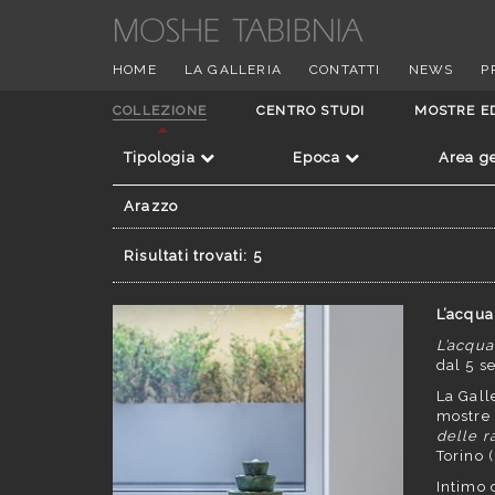
HOME
LA GALLERIA
CONTATTI
NEWS
P
COLLEZIONE
CENTRO STUDI
MOSTRE E
Tipologia
Epoca
Area g
Arazzo
Risultati trovati: 5
L’acqua
L’acqua
dal 5 s
La Gall
mostre 
delle r
Torino (
Intimo 