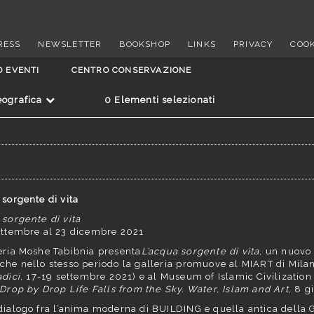
RESS
NEWSLETTER
BOOKSHOP
LINKS
PRIVACY
COOK
D EVENTI
CENTRO CONSERVAZIONE
eografica
0
Elementi selezionati
 sorgente di vita
 sorgente di vita
ettembre al 23 dicembre 2021
eria Moshe Tabibnia presenta
L’acqua sorgente di vita
, un nuovo 
che nello stesso periodo la galleria promuove al MIART di Mila
adici
, 17-19 settembre 2021) e al Museum of Islamic Civilization
Drop by Drop Life Falls from the Sky. Water, Islam and Art
, 8 g
dialogo fra l’anima moderna di BUILDING e quella antica della G