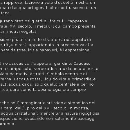
na rappresentazione a volo d’uccello mostra un
canali d’acqua ortogonali che confluiscono in un
ntana.
urano preziosi giardini; fra cui il tappeto a
ale, XVI secolo, II metà), il cui campo presenta
ari motivi vegetali.
ione più lirica nello straordinario tappeto di
e,1650 circa), appartenuto in precedenza alla
ta da rose, iris e papaveri, è l’espressione
dino caucasico (Tappeto a giardino, Caucaso,
simo campo color verde adornato da aiuole fiorite
lata da motivi astratti. Simbolo centrale di
terna. L’acqua rossa, liquido vitale primordiale,
 sull’acqua di cui solo quello centrale è per noi
o a ricordare come la cosmologia era sempre
nche nell’immaginario artistico e simbolico dei
ricami dell’Epiro del XVII secolo, in mostra,
 acqua cristallina”; mentre una natura rigogliosa
n esposizione, evocando non solamente paesaggi
tamento.