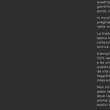
quadrip
giardin
punto c
In most
preghie
nella n
La trad
epoca M
collezi
onirica
Esempla
XVIII s
e da un
questo 
dà vita
leggibi
intessut
Non sol
paesi o
dove l’
anima g
esotici