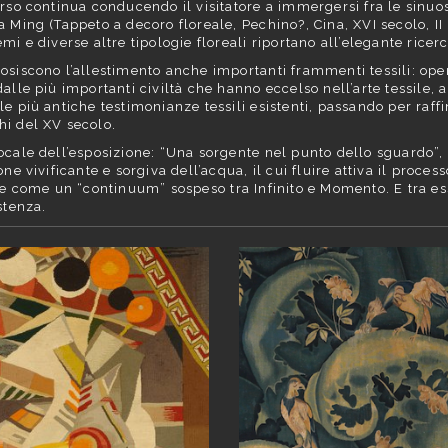
orso continua conducendo il visitatore a immergersi fra le sinuo
a Ming (Tappeto a decoro floreale, Pechino?, Cina, XVI secolo, II 
emi e diverse altre tipologie floreali riportano all’elegante rice
osiscono l’allestimento anche importanti frammenti tessili: oper
dalle più importanti civiltà che hanno eccelso nell’arte tessile, 
le più antiche testimonianze tessili esistenti, passando per raffin
i del XV secolo.
ocale dell’esposizione: “Una sorgente nel punto dello sguardo”,
one vivificante e sorgiva dell’acqua, il cui fluire attiva il proce
fre come un “continuum” sospeso tra Infinito e Momento. E tra ess
stenza.