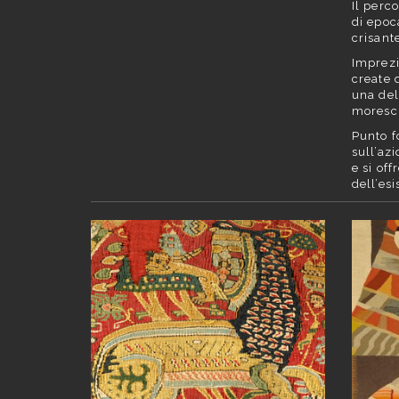
Il perc
di epoc
crisant
Imprezi
create 
una del
moresch
Punto f
sull’azi
e si of
dell’esi