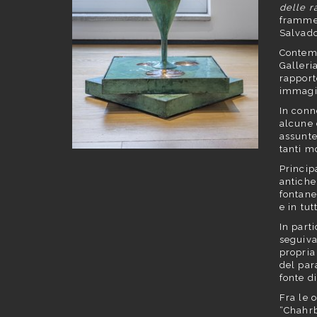
delle r
frammen
Salvado
Contemp
Galleri
rapport
immagin
In conn
alcune 
assunte 
tanti m
Princip
antiche
fontane
e in tut
In part
seguiva 
propria
del par
fonte di
Fra le 
“Chahrb