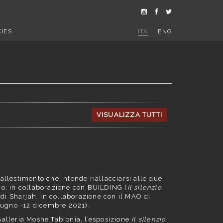
IES
ITA
ENG
VISUALIZZA TUTTI
allestimento che intende riallacciarsi alle due
no, in collaborazione con BUILDING (
Il silenzio
 di Sharjah, in collaborazione con il MAO di
iugno -12 dicembre 2021).
alleria Moshe Tabibnia, l’esposizione
Il silenzio