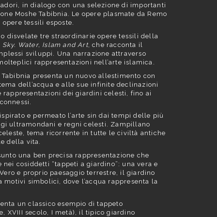
vadori, in dialogo con una selezione di importanti
lezione Moshe Tabibnia. Le opere plasmate da Remo
opere tessili esposte.
disvelate tre straordinarie opere tessili della
 Sky. Water, Islam and Art
, che racconta il
omplessi sviluppi. Una narrazione attraverso
 molteplici rappresentazioni nell’arte islamica.
e Tabibnia presenta un nuovo allestimento con
ema dell’acqua e alle sue infinite declinazioni
e rappresentazioni dei giardini celesti, fino ai
 connessi.
ispirato e permeato l’arte sin dai tempi delle più
ggi ultramondani e regni celesti. Zampillano
leste, tema ricorrente in tutte le civiltà antiche
e della vita.
assunto una ben precisa rappresentazione che
e nei cosiddetti “tappeti a giardino”: una vera e
Vero e proprio paesaggio terrestre, il giardino
a motivi simbolici, dove l’acqua rappresenta la
senta un classico esempio di tappeto
XVIII secolo, I metà), il tipico giardino