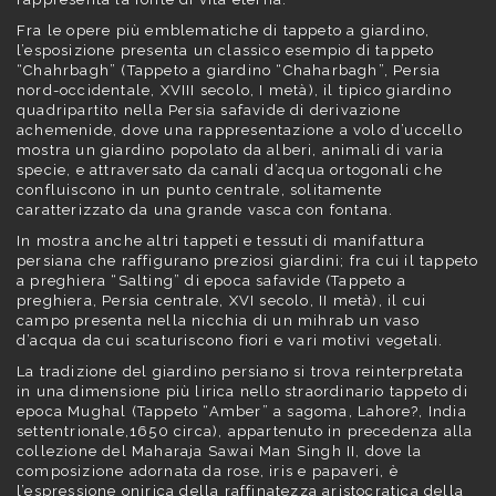
Fra le opere più emblematiche di tappeto a giardino,
l’esposizione presenta un classico esempio di tappeto
“Chahrbagh” (Tappeto a giardino “Chaharbagh”, Persia
nord-occidentale, XVIII secolo, I metà), il tipico giardino
quadripartito nella Persia safavide di derivazione
achemenide, dove una rappresentazione a volo d’uccello
mostra un giardino popolato da alberi, animali di varia
specie, e attraversato da canali d’acqua ortogonali che
confluiscono in un punto centrale, solitamente
caratterizzato da una grande vasca con fontana.
In mostra anche altri tappeti e tessuti di manifattura
persiana che raffigurano preziosi giardini; fra cui il tappeto
a preghiera “Salting” di epoca safavide (Tappeto a
preghiera, Persia centrale, XVI secolo, II metà), il cui
campo presenta nella nicchia di un mihrab un vaso
d’acqua da cui scaturiscono fiori e vari motivi vegetali.
La tradizione del giardino persiano si trova reinterpretata
in una dimensione più lirica nello straordinario tappeto di
epoca Mughal (Tappeto “Amber” a sagoma, Lahore?, India
settentrionale,1650 circa), appartenuto in precedenza alla
collezione del Maharaja Sawai Man Singh II, dove la
composizione adornata da rose, iris e papaveri, è
l’espressione onirica della raffinatezza aristocratica della