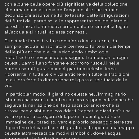
con alcune delle opere più significative della collezione
che rimandano al tema dell’acqua e alle sue infinite
declinazioni assunte nell’arte tessile: dalle raffigurazioni
dei fiumi del paradiso, alle rappresentazioni dei giardini
celesti, fino ai tanti motivi ornamentali e simbolici legati
all’acqua e ai rituali ad essa connessi.
Principale fonte di vita e metafora di vita eterna, da
sempre l’acqua ha ispirato e permeato l’arte sin dai tempi
delle più antiche civiltà, veicolando simbologie
metafisiche e rievocando paesaggi ultramondani e regni
celesti. Zampillano fontane e scorrono ruscelli nelle
numerose raffigurazioni del giardino celeste, tema
ricorrente in tutte le civiltà antiche e in tutte le tradizioni
in cui era forte la dimensione religiosa e spirituale della
vita.
In particolar modo, il giardino celeste nell’immaginario
islamico ha assunto una ben precisa rappresentazione che
seguiva la narrazione dei testi sacri coranici e che si
ritrova ben visibile nei cosiddetti “tappeti a giardino”: una
vera e propria categoria di tappeti in cui il giardino è
immagine del paradiso. Vero e proprio paesaggio terrestre,
il giardino del paradiso raffigurato sui tappeti è una mappa
celeste attraversata da motivi simbolici, dove l’acqua
rappresenta la fonte di vita eterna.