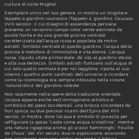
cultura di corte Mughal.
Esemplare unico nel suo genere, in mostra un singolare
tappeto a giardino caucasico (Tappeto a giardino, Caucaso,
XVIII secolo), il cui disegno di ascendenza persiana,
presenta un rarissimo campo color verde adornato da
aiuole fiorite e da una grande piscina centrale
caratterizzata dall’acqua rossa e popolata da motivi
astratti. Simbolo centrale di questo giardino, l’acqua della
piscina è metafora di immortalità e vita eterna. L’acqua
rossa, liquido vitale primordiale, dà vita al giardino stesso
e alla sua bellezza. Simboli astratti fluttuano sull’acqua di
cui solo quello centrale è per noi leggibile: riporta al suo
interno i quattro punti cardinali dell’universo a ricordare
come la cosmologia era sempre intessuta nella visione
‘naturalistica’ del giardino celeste.
Non solamente nelle opere della tradizione orientale,
l’acqua appare anche nell’immaginario artistico e
simbolico dei paesi occidentali: una brocca circondata da
fiori spicca su due preziosi ricami dell’Epiro del XVII
secolo, in mostra, dove l’acqua è simbolo di purezza per
raffigurare la sposa “casta come acqua cristallina”; mentre
una natura rigogliosa anima gli arazzi fiamminghi “Feuille
de Choux” del XVI secolo, due in esposizione, evocando
non solamente paesaggi esotici ma anche il biblico