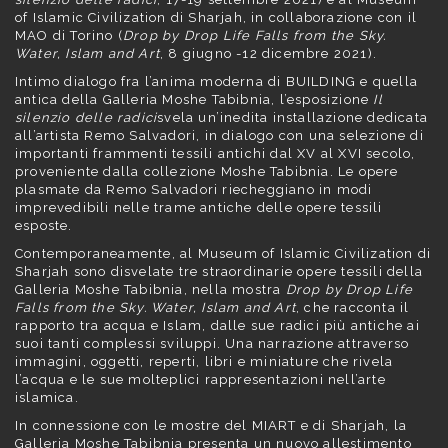
of Islamic Civilization di Sharjah, in collaborazione con il
MAO di Torino (
Drop by Drop Life Falls from the Sky.
Water, Islam and Art
, 8 giugno -12 dicembre 2021).
Intimo dialogo fra l’anima moderna di BUILDING e quella
antica della Galleria Moshe Tabibnia, l’esposizione
Il
silenzio delle radici
svela un’inedita installazione dedicata
all’artista Remo Salvadori, in dialogo con una selezione di
importanti frammenti tessili antichi dal XV al XVI secolo,
proveniente dalla collezione Moshe Tabibnia. Le opere
plasmate da Remo Salvadori riecheggiano in modi
imprevedibili nelle trame antiche delle opere tessili
esposte.
Contemporaneamente, al Museum of Islamic Civilization di
Sharjah sono disvelate tre straordinarie opere tessili della
Galleria Moshe Tabibnia, nella mostra
Drop by Drop Life
Falls from the Sky. Water, Islam and Art
, che racconta il
rapporto tra acqua e Islam, dalle sue radici più antiche ai
suoi tanti complessi sviluppi. Una narrazione attraverso
immagini, oggetti, reperti, libri e miniature che rivela
l’acqua e le sue molteplici rappresentazioni nell’arte
islamica.
In connessione con le mostre del MIART e di Sharjah, la
Galleria Moshe Tabibnia presenta un nuovo allestimento