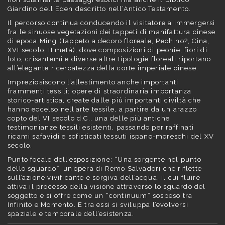
Giardino dell’Eden descritto nell’Antico Testamento.
Il percorso continua conducendo il visitatore a immergersi
fra le sinuose vegetazioni dei tappeti di manifattura cinese
di epoca Ming (Tappeto a decoro floreale, Pechino?, Cina,
XVI secolo, II metà), dove composizioni di peonie, fiori di
loto, crisantemi e diverse altre tipologie floreali riportano
all’elegante ricercatezza della corte imperiale cinese.
Impreziosiscono l’allestimento anche importanti
frammenti tessili: opere di straordinaria importanza
storico-artistica, create dalle più importanti civiltà che
hanno eccelso nell’arte tessile, a partire da un arazzo
copto del VI secolo d.C., una delle più antiche
testimonianze tessili esistenti, passando per raffinati
ricami safavidi e sofisticati tessuti ispano-moreschi del XV
secolo.
Punto focale dell’esposizione: “Una sorgente nel punto
dello sguardo”, un’opera di Remo Salvadori che riflette
sull’azione vivificante e sorgiva dell’acqua, il cui fluire
attiva il processo della visione attraverso lo sguardo del
soggetto e si offre come un “continuum” sospeso tra
Infinito e Momento. E tra essi si sviluppa l’evolversi
spaziale e temporale dell’esistenza.