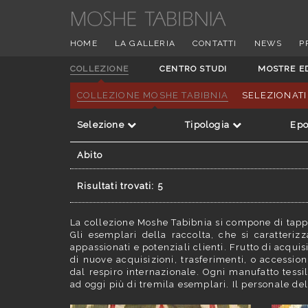
HOME
LA GALLERIA
CONTATTI
NEWS
P
COLLEZIONE
CENTRO STUDI
MOSTRE E
COLLEZIONE MOSHE TABIBNIA
SELEZIONATI
Selezione
Tipologia
Ep
Abito
Risultati trovati: 5
La collezione Moshe Tabibnia si compone di tappet
Gli esemplari della raccolta, che si caratterizz
appassionati e potenziali clienti. Frutto di acqui
di nuove acquisizioni, trasferimenti, o accessioni
dal respiro internazionale. Ogni manufatto tessi
ad oggi più di tremila esemplari. Il personale de