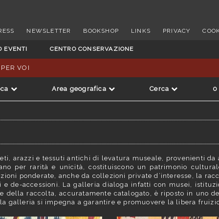
RESS
NEWSLETTER
BOOKSHOP
LINKS
PRIVACY
COOK
D EVENTI
CENTRO CONSERVAZIONE
 PER VOI
oca
Area geografica
Cerca
0
i, arazzi e tessuti antichi di levatura museale, provenienti da 
ano per rarità e unicità, costituiscono un patrimonio cultural
sizioni ponderate, anche da collezioni private d’interesse, la r
 e de-accessioni. La galleria dialoga infatti con musei, istituz
le della raccolta, accuratamente catalogato, è riposto in uno de
lla galleria si impegna a garantire e promuovere la libera fruizi