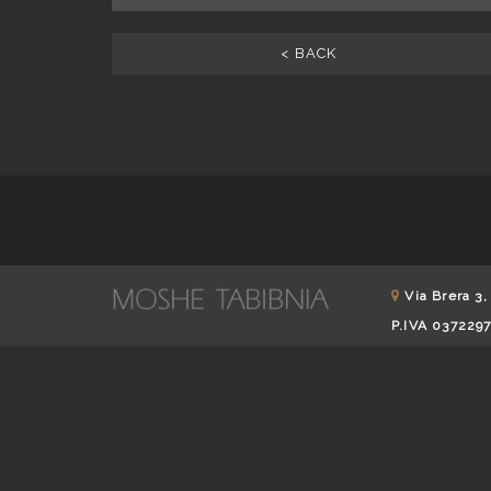
< BACK
Via Brera 3,
P.IVA 037229