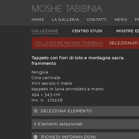
HOME
LA GALLERIA
CONTATTI
NEWS
P
COLLEZIONE
CENTRO STUDI
MOSTRE E
COLLEZIONE MOSHE TABIBNIA
SELEZIONATI
Tappeto con fiori di loto e montagna sacra,
frammento
Ningxia
Cina centrale
XVII secolo II metà
tappeto in lana annodato a mano
194 × 343 cm
Inv. n.: 172228
SELEZIONA ELEMENTO
0
Elementi selezionati
RICHIEDI INFORMAZIONI