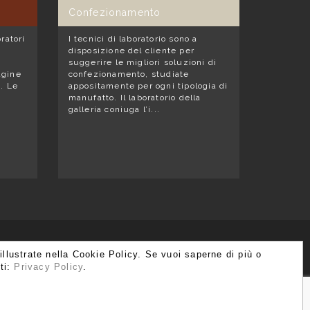
Confezionamento
oratori
I tecnici di laboratorio sono a
i
disposizione del cliente per
suggerire le migliori soluzioni di
agine
confezionamento, studiate
a. Le
appositamente per ogni tipologia di
manufatto. Il laboratorio della
galleria coniuga l’i...
 illustrate nella Cookie Policy. Se vuoi saperne di più o
ti:
Privacy Policy
.
1 549
info@moshetabibnia.com