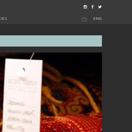
IES
ITA
ENG