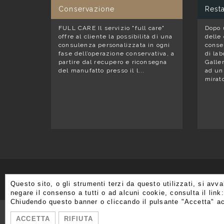
Conservazione
Rest
FULL CARE Il servizio "full care"
Dopo 
offre al cliente la possibilità di una
delle 
consulenza personalizzata in ogni
conse
fase dell’operazione conservativa, a
di lab
partire dal recupero e riconsegna
Galle
del manufatto presso il l...
ad un
mirato
Questo sito, o gli strumenti terzi da questo utilizzati, si avv
negare il consenso a tutti o ad alcuni cookie, consulta il link
Chiudendo questo banner o cliccando il pulsante "Accetta" ac
Via Brera 3,
ACCETTA
RIFIUTA