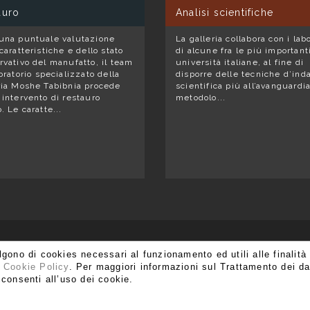
auro
Analisi scientifiche
una puntuale valutazione
La galleria collabora con i lab
caratteristiche e dello stato
di alcune fra le più important
rvativo del manufatto, il team
università italiane, al fine di
oratorio specializzato della
disporre delle tecniche d’ind
ria Moshe Tabibnia procede
scientifica più all’avanguardi
 intervento di restauro
metodolo...
. Le caratte...
ISCRIVITI ALLA NOSTRA NEWSLETTER
algono di cookies necessari al funzionamento ed utili alle finalità
:
Cookie Policy
. Per maggiori informazioni sul Trattamento dei da
consenti all’uso dei cookie.
 20121 Milano
T. +39 02 80 51 545 - 02 86 99 12 59 F. +39 02 80 5