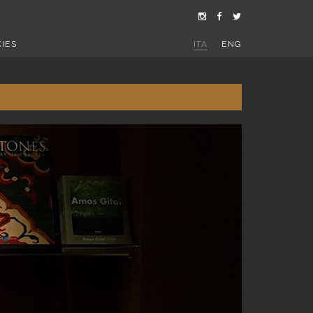
IES
ITA
ENG