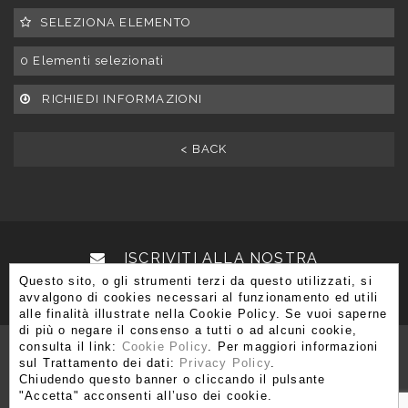
SELEZIONA ELEMENTO
0
Elementi selezionati
RICHIEDI INFORMAZIONI
< BACK
ISCRIVITI ALLA NOSTRA
Questo sito, o gli strumenti terzi da questo utilizzati, si
NEWSLETTER
avvalgono di cookies necessari al funzionamento ed utili
alle finalità illustrate nella Cookie Policy. Se vuoi saperne
di più o negare il consenso a tutti o ad alcuni cookie,
consulta il link:
Cookie Policy
. Per maggiori informazioni
sul Trattamento dei dati:
Privacy Policy
.
Chiudendo questo banner o cliccando il pulsante
Via Brera 3, 20121 Milano
"Accetta" acconsenti all’uso dei cookie.