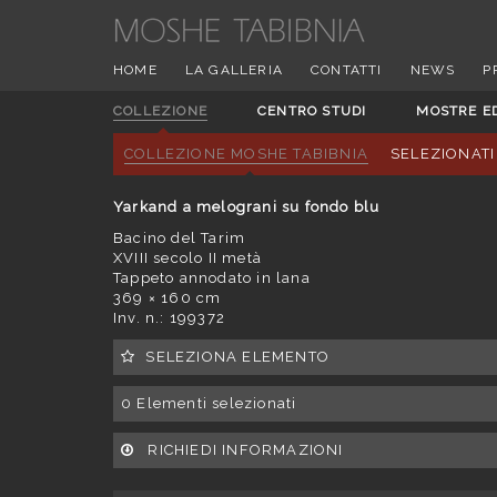
HOME
LA GALLERIA
CONTATTI
NEWS
P
COLLEZIONE
CENTRO STUDI
MOSTRE E
COLLEZIONE MOSHE TABIBNIA
SELEZIONATI
Yarkand a melograni su fondo blu
Bacino del Tarim
XVIII secolo II metà
Tappeto annodato in lana
369 × 160 cm
Inv. n.: 199372
SELEZIONA ELEMENTO
0
Elementi selezionati
RICHIEDI INFORMAZIONI