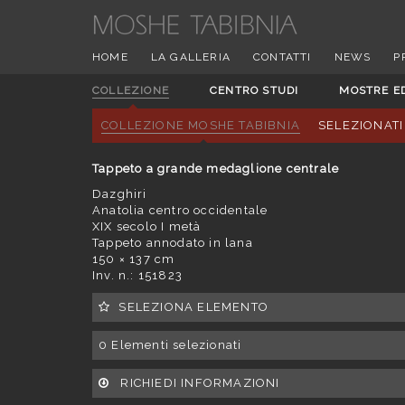
HOME
LA GALLERIA
CONTATTI
NEWS
P
COLLEZIONE
CENTRO STUDI
MOSTRE E
COLLEZIONE MOSHE TABIBNIA
SELEZIONATI
Tappeto a grande medaglione centrale
Dazghiri
Anatolia centro occidentale
XIX secolo I metà
Tappeto annodato in lana
150 × 137 cm
Inv. n.: 151823
SELEZIONA ELEMENTO
0
Elementi selezionati
RICHIEDI INFORMAZIONI