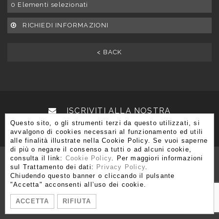
0
Elementi selezionati
RICHIEDI INFORMAZIONI
< BACK
ISCRIVITI ALLA NOSTRA
Questo sito, o gli strumenti terzi da questo utilizzati, si
NEWSLETTER
avvalgono di cookies necessari al funzionamento ed utili
alle finalità illustrate nella Cookie Policy. Se vuoi saperne
di più o negare il consenso a tutti o ad alcuni cookie,
consulta il link:
Cookie Policy
. Per maggiori informazioni
sul Trattamento dei dati:
Privacy Policy
.
Chiudendo questo banner o cliccando il pulsante
Via Brera 3, 20121 Milano
"Accetta" acconsenti all’uso dei cookie.
T. +39 02 80 51 545 - 02 86 99 12 59 F. +39 02 80 51 549
ACCETTA
RIFIUTA
info@moshetabibnia.com
P.IVA 03722970963