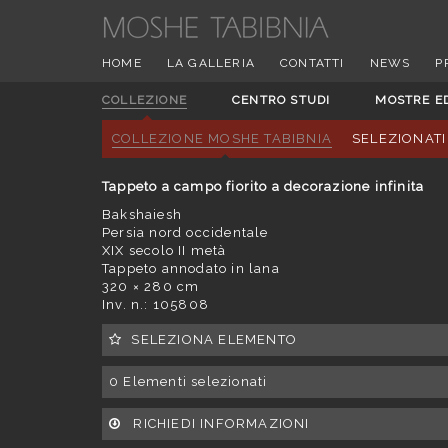
HOME
LA GALLERIA
CONTATTI
NEWS
P
COLLEZIONE
CENTRO STUDI
MOSTRE E
COLLEZIONE MOSHE TABIBNIA
SELEZIONATI
Tappeto a campo fiorito a decorazione infinita
Bakshaiesh
Persia nord occidentale
XIX secolo II metà
Tappeto annodato in lana
320 × 280 cm
Inv. n.: 105808
SELEZIONA ELEMENTO
0
Elementi selezionati
RICHIEDI INFORMAZIONI