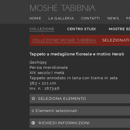
HOME
LA GALLERIA
CONTATTI
NEWS
P
COLLEZIONE
CENTRO STUDI
MOSTRE E
COLLEZIONE MOSHE TABIBNIA
SELEZIONATI
Tappeto a medaglione floreale e motivo Herati
Qashqay
Persia meridionale
XIX secolo I metà
Tappeto annodato in lana con trama in seta
383 × 221 cm
Inv. n.: 187346
SELEZIONA ELEMENTO
0
Elementi selezionati
RICHIEDI INFORMAZIONI