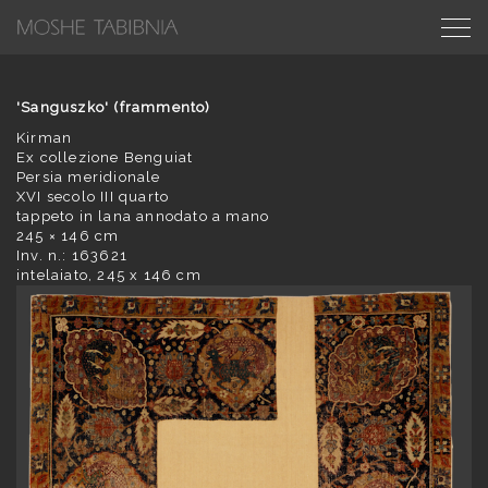
'Sanguszko' (frammento)
Kirman
Ex collezione Benguiat
Persia meridionale
XVI secolo III quarto
tappeto in lana annodato a mano
245 × 146 cm
Inv. n.: 163621
intelaiato, 245 x 146 cm