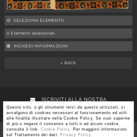
SELEZIONA ELEMENTO
0
Elementi selezionati
RICHIEDI INFORMAZIONI
< BACK
ISCRIVITI ALLA NOSTRA
Questo sito, o gli strumenti terzi da questo utilizzati, si
NEWSLETTER
avvalgono di cookies necessari al funzionamento ed utili
alle finalità illustrate nella Cookie Policy. Se vuoi saperne
di più o negare il consenso a tutti o ad alcuni cookie,
consulta il link:
Cookie Policy
. Per maggiori informazioni
sul Trattamento dei dati:
Privacy Policy
.