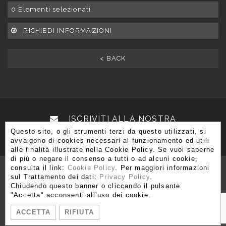
0
Elementi selezionati
RICHIEDI INFORMAZIONI
< BACK
ISCRIVITI ALLA NOSTRA
Questo sito, o gli strumenti terzi da questo utilizzati, si
NEWSLETTER
avvalgono di cookies necessari al funzionamento ed utili
alle finalità illustrate nella Cookie Policy. Se vuoi saperne
di più o negare il consenso a tutti o ad alcuni cookie,
consulta il link:
Cookie Policy
. Per maggiori informazioni
sul Trattamento dei dati:
Privacy Policy
.
Chiudendo questo banner o cliccando il pulsante
Via Brera 3, 20121 Milano
"Accetta" acconsenti all’uso dei cookie.
T. +39 02 80 51 545 - 02 86 99 12 59 F. +39 02 80 51 549
ACCETTA
RIFIUTA
info@moshetabibnia.com
P.IVA 03722970963