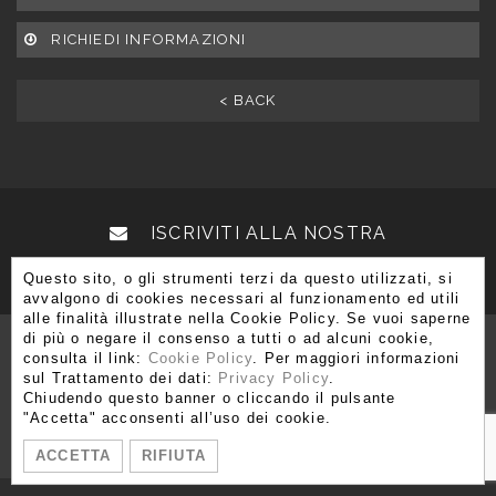
RICHIEDI INFORMAZIONI
< BACK
ISCRIVITI ALLA NOSTRA
NEWSLETTER
Questo sito, o gli strumenti terzi da questo utilizzati, si
avvalgono di cookies necessari al funzionamento ed utili
alle finalità illustrate nella Cookie Policy. Se vuoi saperne
di più o negare il consenso a tutti o ad alcuni cookie,
consulta il link:
Cookie Policy
. Per maggiori informazioni
sul Trattamento dei dati:
Privacy Policy
.
Chiudendo questo banner o cliccando il pulsante
Via Brera 3, 20121 Milano
"Accetta" acconsenti all’uso dei cookie.
T. +39 02 80 51 545 - 02 86 99 12 59 F. +39 02 80 51 549
ACCETTA
RIFIUTA
info@moshetabibnia.com
P.IVA 03722970963