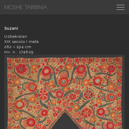
Suzani
Uzbekistan
XIX secolo I metà
282 × 194 cm
Inv. n.: 174629