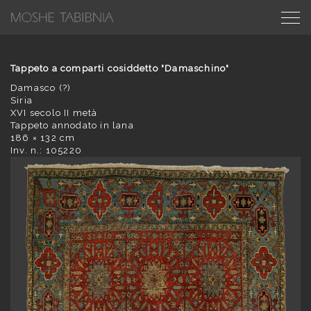
Tappeto a comparti cosiddetto "Damaschino"
Damasco (?)
Siria
XVI secolo II metà
Tappeto annodato in lana
186 × 132 cm
Inv. n.: 105220