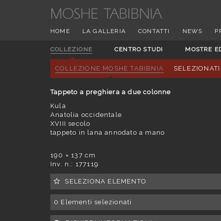
HOME
LA GALLERIA
CONTATTI
NEWS
P
COLLEZIONE
CENTRO STUDI
MOSTRE E
COLLEZIONE MOSHE TABIBNIA
SELEZIONATI
Tappeto a preghiera a due colonne
Kula
Anatolia occidentale
XVIII secolo
tappeto in lana annodato a mano
190 × 137 cm
Inv. n.: 177119
SELEZIONA ELEMENTO
0
Elementi selezionati