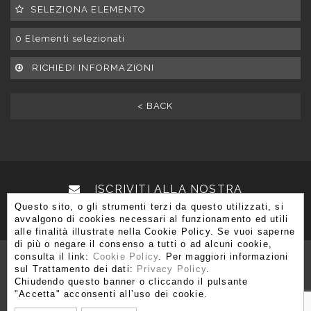
SELEZIONA ELEMENTO
0
Elementi selezionati
RICHIEDI INFORMAZIONI
< BACK
ISCRIVITI ALLA NOSTRA
Questo sito, o gli strumenti terzi da questo utilizzati, si
NEWSLETTER
avvalgono di cookies necessari al funzionamento ed utili
alle finalità illustrate nella Cookie Policy. Se vuoi saperne
di più o negare il consenso a tutti o ad alcuni cookie,
consulta il link:
Cookie Policy
. Per maggiori informazioni
sul Trattamento dei dati:
Privacy Policy
.
Chiudendo questo banner o cliccando il pulsante
Via Brera 3, 20121 Milano
"Accetta" acconsenti all’uso dei cookie.