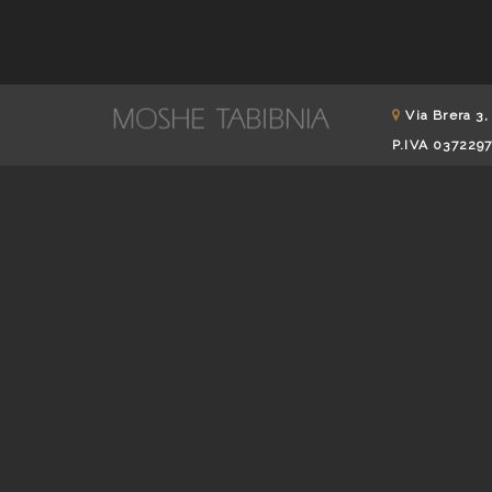
Via Brera 3,
P.IVA 037229