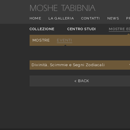
HOME
LA GALLERIA
CONTATTI
NEWS
P
COLLEZIONE
CENTRO STUDI
MOSTRE E
MOSTRE
EVENTI
Divinità, Scimmie e Segni Zodiacali
< BACK