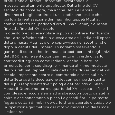
produzione di tappeti importanti avvalendosi di
maestranze altamente qualificate. Dalla fine del XVI
secolo città come Agra, ma anche Dehli e Lahore,
divennero luoghi cardine di una tradizione tessile che
portò alla realizzazione dei magnifici tappeti Mughal
commissionati nel periodo d’oro di Shah Jahanjir e Jahan
fino alla fine del XVII secolo.
In questo preciso esemplare si può riscontrare l’influenza
che l’arte safavide ebbe in questa area dell’India nell’epoca
della dinastia Mughal e che sopravvisse nei secoli anche
dopo la caduta dell’Impero. Lo notiamo osservando la
gamma di colori, che rimanda a tappeti persiani degli inizi
dell’800, anche se il color cammello e il verde oliva lo
contraddistinguono come indiano. Anche la bordura
principale, per il suo disegno, rimanda al ritmo musicale
dei più raffinati tappeti in seta della città di Keshan del XVI
secolo, importante centro di commercio e sosta sulla Via
della Seta così la decorazione del campo ricorda quella
delle più rappresentative tipologie del periodo di Shah
Abbas il Grande nel primo quarto del XVII secolo. Infine il
complesso e ricco sistema ad arabescocomposto da steli a
spirale che sottostanno a piccoli e grandi fiori, a palmette,
foglie e collari di nubi ricorda lo stile elaborato e audacie e
la ripetizione geometrica del motivo decorativo dei famosi
“Polonaise”.