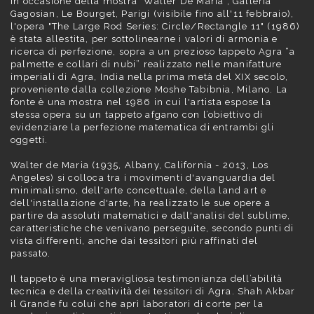
In occasione della mostra "Walter De Maria", Galleria
Gagosian, Le Bourget, Parigi (visibile fino all'11 febbraio),
l'opera "The Large Rod Series: Circle/Rectangle 11" (1986)
è stata allestita, per sottolinearne i valori di armonia e
ricerca di perfezione, sopra a un prezioso tappeto Agra “a
palmette e collari di nubi” realizzato nelle manifatture
imperiali di Agra, India nella prima metà del XIX secolo,
proveniente dalla collezione Moshe Tabibnia, Milano. La
fonte è una mostra nel 1986 in cui l'artista espose la
stessa opera su un tappeto afgano con l’obiettivo di
evidenziare la perfezione matematica di entrambi gli
oggetti.
Walter de Maria (1935, Albany, California - 2013, Los
Angeles) si colloca tra i movimenti d'avanguardia del
minimalismo, dell'arte concettuale, della land art e
dell'installazione d'arte, ha realizzato le sue opere a
partire da assoluti matematici e dall'analisi del sublime,
caratteristiche che venivano perseguite, secondo punti di
vista differenti, anche dai tessitori più raffinati del
passato.
Il tappeto è una meravigliosa testimonianza dell’abilità
tecnica e della creatività dei tessitori di Agra. Shah Akbar
il Grande fu colui che aprì laboratori di corte per la