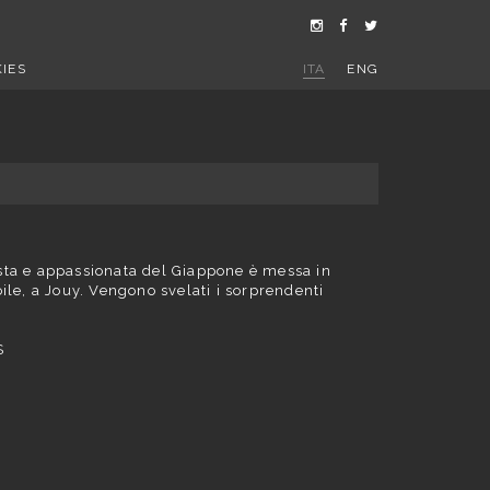
IES
ITA
ENG
ista e appassionata del Giappone è messa in
oile, a Jouy. Vengono svelati i sorprendenti
S