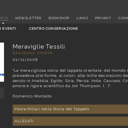
RESS
NEWSLETTER
BOOKSHOP
LINKS
PRIVACY
COOK
D EVENTI
CENTRO CONSERVAZIONE
Meraviglie Tessili
RASSEGNA STAMPA
01/11/2006
"La meravigliosa storia del tappeto orientale, del mondo r
presiedeva alle forme, ai colori, alle mille decorazioni dei 
secolo in Anatolia, Egitto, Siria, Persia, India, Caucaso, C
amore e rigore scientifico da Jon Thompson, [...]".
Domenico Montalto
Pietre Miliari nella Storia del Tappeto
ALLEGATI