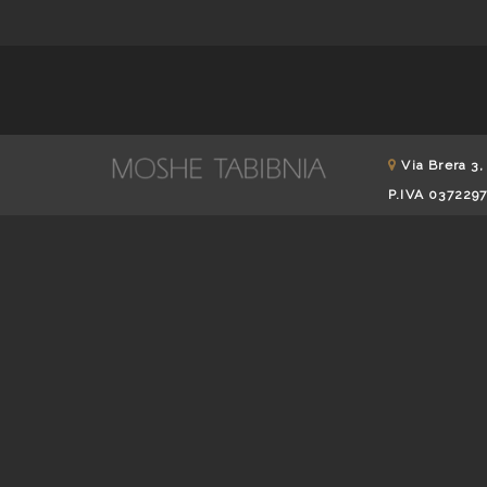
Via Brera 3,
P.IVA 037229