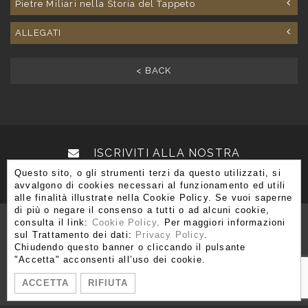
Pietre Miliari nella Storia del Tappeto
ALLEGATI
< BACK
ISCRIVITI ALLA NOSTRA
Questo sito, o gli strumenti terzi da questo utilizzati, si
NEWSLETTER
avvalgono di cookies necessari al funzionamento ed utili
alle finalità illustrate nella Cookie Policy. Se vuoi saperne
di più o negare il consenso a tutti o ad alcuni cookie,
consulta il link:
Cookie Policy
. Per maggiori informazioni
sul Trattamento dei dati:
Privacy Policy
.
Chiudendo questo banner o cliccando il pulsante
Via Brera 3, 20121 Milano
"Accetta" acconsenti all’uso dei cookie.
T. +39 02 80 51 545 - 02 86 99 12 59 F. +39 02 80 51 549
ACCETTA
RIFIUTA
info@moshetabibnia.com
P.IVA 03722970963