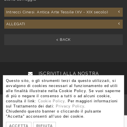
Intrecci Cinesi. Antica Arte Tessile (XV - XIX secolo)
ALLEGATI
< BACK
ISCRIVITI ALLA NOSTRA
Questo sito, o gli strumenti terzi da questo utilizzati, si
NEWSLETTER
avvalgono di cookies necessari al funzionamento ed utili
alle finalità illustrate nella Cookie Policy. Se vuoi saperne
di più o negare il consenso a tutti o ad alcuni cookie,
consulta il link:
Cookie Policy
. Per maggiori informazioni
sul Trattamento dei dati:
Privacy Policy
.
Chiudendo questo banner o cliccando il pulsante
Via Brera 3, 20121 Milano
"Accetta" acconsenti all’uso dei cookie.
T. +39 02 80 51 545 - 02 86 99 12 59 F. +39 02 80 51 549
ACCETTA
RIFIUTA