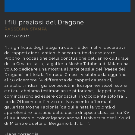
I fili preziosi del Dragone
RASSEGNA STAMPA
12/10/2011
“Il significato degli eleganti colori e dei motivi decorativi
dei tappeti cinesi antichi è ancora tutto da esplorare.
Proprio in occasione della conclusione dell'anno culturale
della Cina in Italia, la galleria Moshe Tabibnia di Milano ha
voluto dedicare una mostra all'arte tessile del ‘Paese del
Dragone’, intitolata ‘Intrecci Cinesi’, visitabile da oggi fino
al 10 dicembre. ‘A differenza dei tappeti caucasici,
anatolici, indiani già conosciuti in Europa nei secoli scorsi
e di cui abbiamo testimonianze pittoriche, i tappeti cinesi
cominciarono ad essere conosciuti in Occidente solo fra il
tardo Ottocento e l'inizio del Novecento’ afferma il
gallerista Moshe Tabibnia ‘da qui è nata la volontà di
approfondire lo studio delle opere di epoca classica, da XV
al XVIII secolo, coinvolgendo anche l'Università degli Studi
di Milano e quella di Bergamo [...]’. [...] ”.
Elena Correggia