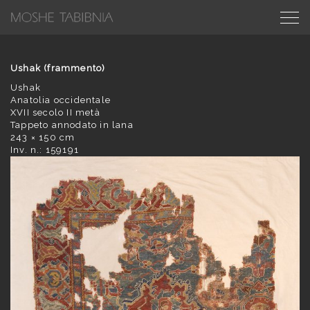
Ushak (frammento)
Ushak
Anatolia occidentale
XVII secolo II metà
Tappeto annodato in lana
243 × 150 cm
Inv. n.: 159191