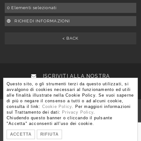
0
Elementi selezionati
RICHIEDI INFORMAZIONI
< BACK
ISCRIVITI ALLA NOSTRA
Questo sito, o gli strumenti terzi da questo utilizzati, si
NEWSLETTER
avvalgono di cookies necessari al funzionamento ed utili
alle finalità illustrate nella Cookie Policy. Se vuoi saperne
di più o negare il consenso a tutti o ad alcuni cookie,
consulta il link:
Cookie Policy
. Per maggiori informazioni
sul Trattamento dei dati:
Privacy Policy
.
Chiudendo questo banner o cliccando il pulsante
Via Brera 3, 20121 Milano
"Accetta" acconsenti all’uso dei cookie.
T. +39 02 80 51 545 - 02 86 99 12 59 F. +39 02 80 51 549
ACCETTA
RIFIUTA
info@moshetabibnia.com
P.IVA 03722970963