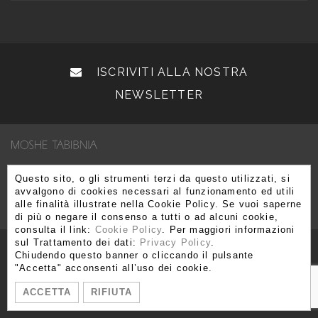
ISCRIVITI ALLA NOSTRA
NEWSLETTER
Via Brera 3, 20121 Milano
Questo sito, o gli strumenti terzi da questo utilizzati, si
avvalgono di cookies necessari al funzionamento ed utili
T. +39 02 80 51 545 - 02 86 99 12 59 F. +39 02 80 51 549
alle finalità illustrate nella Cookie Policy. Se vuoi saperne
info@moshetabibnia.com
P.IVA 03722970963
di più o negare il consenso a tutti o ad alcuni cookie,
consulta il link:
Cookie Policy
. Per maggiori informazioni
sul Trattamento dei dati:
Privacy Policy
.
Chiudendo questo banner o cliccando il pulsante
"Accetta" acconsenti all’uso dei cookie.
ACCETTA
RIFIUTA