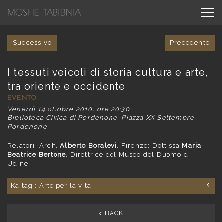
Successivo
Precedente
I tessuti veicoli di storia cultura e arte,
tra oriente e occidente
EVENTO
Venerdì 14 ottobre 2010, ore 20:30
Biblioteca Civica di Pordenone, Piazza XX Settembre,
Pordenone
Relatori: Arch.
Alberto Boralevi
, Firenze; Dott.ssa
Maria
Beatrice Bertone
, Direttrice del Museo del Duomo di
Udine.
Kaitag : Arte per la vita
< BACK