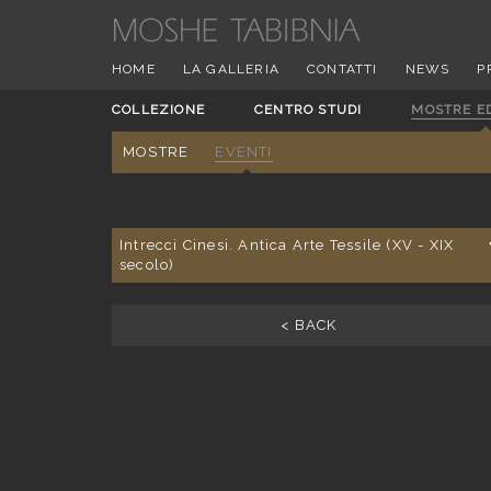
HOME
LA GALLERIA
CONTATTI
NEWS
P
COLLEZIONE
CENTRO STUDI
MOSTRE E
MOSTRE
EVENTI
Intrecci Cinesi. Antica Arte Tessile (XV - XIX
secolo)
< BACK