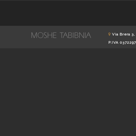
Via Brera 3,
P.IVA 037229