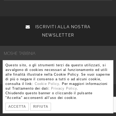
ISCRIVITI ALLA NOSTRA
NEWSLETTER
Questo sito, o gli strumenti terzi da questo utilizzati, si
Via Brera 3, 20121 Milano
avvalgono di cookies necessari al funzionamento ed utili
T. +39 02 80 51 545 - 02 86 99 12 59 F. +39 02 80 51 549
alle finalità illustrate nella Cookie Policy. Se vuoi saperne
di più o negare il consenso a tutti o ad alcuni cookie,
info@moshetabibnia.com
P.IVA 03722970963
consulta il link:
Cookie Policy
. Per maggiori informazioni
sul Trattamento dei dati:
Privacy Policy
.
Chiudendo questo banner o cliccando il pulsante
"Accetta" acconsenti all’uso dei cookie.
ACCETTA
RIFIUTA