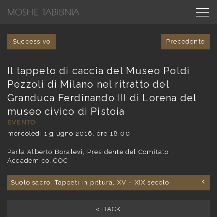
Successivo
Precedente
Il tappeto di caccia del Museo Poldi
Pezzoli di Milano nel ritratto del
Granduca Ferdinando III di Lorena del
museo civico di Pistoia
EVENTO
mercoledì 1 giugno 2016, ore 18.00
Parla Alberto Boralevi, Presidente del Comitato
Accademico
,
ICOC
Suolo sacro. Tappeti in pittura, XV – XIX secolo
< BACK