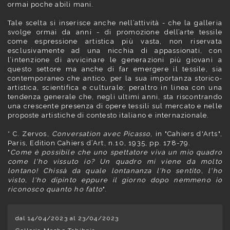
ormai poche abili mani.
Tale scelta si inserisce anche nell’attività - che la galleria
svolge ormai da anni - di promozione dell’arte tessile
come espressione artistica più vasta, non riservata
esclusivamente ad una nicchia di appassionati, con
l’intenzione di avvicinare le generazioni più giovani a
questo settore ma anche di far emergere il tessile, sia
contemporaneo che antico, per la sua importanza storico-
artistica, scientifica e culturale; peraltro in linea con una
tendenza generale che, negli ultimi anni, sta riscontrando
una crescente presenza di opere tessili sul mercato e nelle
proposte artistiche di contesto italiano e internazionale.
* C. Zervos,
Conversation avec Picasso
, in "Cahiers d'Arts",
Paris, Edition Cahiers d’Art, n.10, 1935, pp. 178-79.
"
Come è possibile che uno spettatore viva un mio quadro
come l'ho vissuto io? Un quadro mi viene da molto
lontano! Chissà da quale lontananza l'ho sentito, l'ho
visto, l'ho dipinto eppure il giorno dopo nemmeno io
riconosco quanto ho fatto
".
dal 14/04/2023 al 23/04/2023