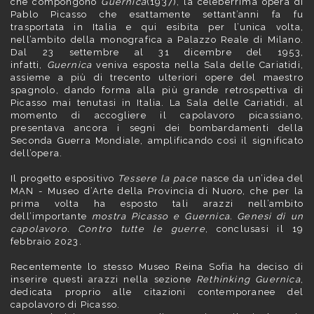
che compongono
Guernica
(1937), la celeberrima opera di
Pablo Picasso che esattamente settant’anni fa fu
trasportata in Italia e qui esibita per l’unica volta,
nell’ambito della monografica a Palazzo Reale di Milano.
Dal 23 settembre al 31 dicembre del 1953,
infatti,
Guernica
veniva esposta nella Sala delle Cariatidi,
assieme a più di trecento ulteriori opere del maestro
spagnolo, dando forma alla più grande retrospettiva di
Picasso mai tenutasi in Italia. La Sala delle Cariatidi, al
momento di accogliere il capolavoro picassiano,
presentava ancora i segni dei bombardamenti della
Seconda Guerra Mondiale, amplificando così il significato
dell’opera.
Il progetto espositivo
Tessere la pace
nasce da un’idea del
MAN - Museo d’Arte della Provincia di Nuoro, che per la
prima volta ha esposto tali arazzi nell’ambito
dell’importante
mostra Picasso e Guernica. Genesi di un
capolavoro. Contro tutte le guerre
, conclusasi il 19
febbraio 2023.
Recentemente lo stesso Museo Reina Sofia ha deciso di
inserire questi arazzi nella sezione
Rethinking Guernica
,
dedicata proprio alle citazioni contemporanee del
capolavoro di Picasso.