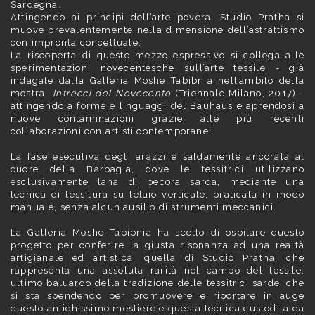
Sardegna.
Attingendo ai principi dell’arte povera, Studio Pratha si
muove prevalentemente nella dimensione dell’astrattismo
con impronta concettuale.
La riscoperta di questo mezzo espressivo si collega alle
sperimentazioni novecentesche sull’arte tessile - già
indagate dalla Galleria Moshe Tabibnia nell’ambito della
mostra
Intrecci del Novecento
(Triennale Milano, 2017) -
attingendo a forme e linguaggi del Bauhaus e aprendosi a
nuove contaminazioni grazie alle più recenti
collaborazioni con artisti contemporanei.
La fase esecutiva degli arazzi è saldamente ancorata al
cuore della Barbagia, dove le tessitrici utilizzano
esclusivamente lana di pecora sarda, mediante una
tecnica di tessitura su telaio verticale, praticata in modo
manuale, senza alcun ausilio di strumenti meccanici.
La Galleria Moshe Tabibnia ha scelto di ospitare questo
progetto per conferire la giusta risonanza ad una realtà
artigianale ed artistica, quella di Studio Pratha, che
rappresenta una assoluta rarità nel campo del tessile,
ultimo baluardo della tradizione delle tessitrici sarde, che
si sta spendendo per promuovere e riportare in auge
questo antichissimo mestiere e questa tecnica custodita da