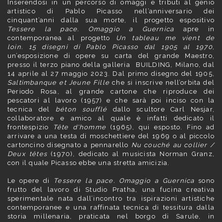
Inserendosi in un percorso di omaggi e tributi al genio
artistico di Pablo Picasso nell’anniversario dei
cinquant’anni dalla sua morte, il progetto espositivo
Tessere la pace. Omaggio a Guernica
apre in
contemporanea al progetto
Un tableau me vient de
loin. 15 disegni di Pablo Picasso
dal 1905 al 1970
,
un’esposizione di opere su carta del grande Maestro,
presso il terzo piano della galleria BUILDING, Milano, dal
14 aprile al 27 maggio 2023. Dal primo disegno del 1905,
Saltimbanque et Jeune Fille
che si inscrive nell’orbita del
Periodo Rosa, al grande cartone che riproduce dei
pescatori al lavoro (1957) e che sarà poi inciso con la
tecnica del
béton soufflé
dallo scultore Carl Nesjar,
collaboratore e amico al quale è infatti dedicato il
frontespizio
Tête d'homme
(1965), qui esposto. Fino ad
arrivare a una testa di moschettiere del 1969 o al piccolo
cartoncino disegnato a pennarello
Nu couché au collier /
Deux têtes
(1970), dedicato al musicista Norman Granz,
con il quale Picasso ebbe una stretta amicizia.
Le opere di
Tessere la pace. Omaggio a Guernica
sono
frutto del lavoro di Studio Pratha, una fucina creativa
sperimentale nata dall’incontro tra ispirazioni artistiche
contemporanee e una raffinata tecnica di tessitura dalla
storia millenaria, praticata nel borgo di Sarule, in