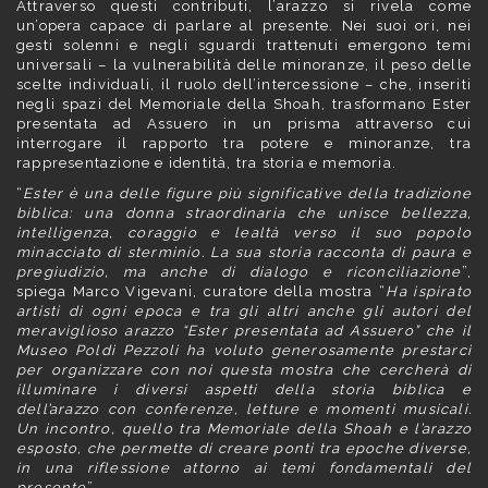
Attraverso questi contributi, l’arazzo si rivela come
un’opera capace di parlare al presente. Nei suoi ori, nei
gesti solenni e negli sguardi trattenuti emergono temi
universali – la vulnerabilità delle minoranze, il peso delle
scelte individuali, il ruolo dell’intercessione – che, inseriti
negli spazi del Memoriale della Shoah, trasformano Ester
presentata ad Assuero in un prisma attraverso cui
interrogare il rapporto tra potere e minoranze, tra
rappresentazione e identità, tra storia e memoria.
“
Ester è una delle figure più significative della tradizione
biblica: una donna straordinaria che unisce bellezza,
intelligenza, coraggio e lealtà verso il suo popolo
minacciato di sterminio. La sua storia racconta di paura e
pregiudizio, ma anche di dialogo e riconciliazione
”,
spiega Marco Vigevani, curatore della mostra “
Ha ispirato
artisti di ogni epoca e tra gli altri anche gli autori del
meraviglioso arazzo “Ester presentata ad Assuero” che il
Museo Poldi Pezzoli ha voluto generosamente prestarci
per organizzare con noi questa mostra che cercherà di
illuminare i diversi aspetti della storia biblica e
dell’arazzo con conferenze, letture e momenti musicali.
Un incontro, quello tra Memoriale della Shoah e l’arazzo
esposto, che permette di creare ponti tra epoche diverse,
in una riflessione attorno ai temi fondamentali del
presente
”.