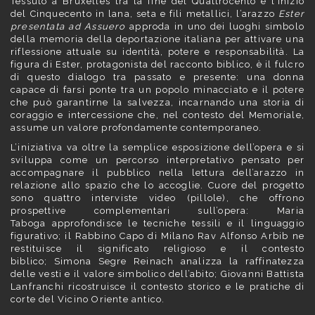
Tessuto a Bruxelles tra la fine del Quattrocento e l’inizio
del Cinquecento in lana, seta e fili metallici, l’arazzo
Ester
presentata ad Assuero
approda in uno dei luoghi simbolo
della memoria della deportazione italiana per attivare una
riflessione attuale su identità, potere e responsabilità. La
figura di Ester, protagonista del racconto biblico, è il fulcro
di questo dialogo tra passato e presente: una donna
capace di farsi ponte tra un popolo minacciato e il potere
che può garantirne la salvezza, incarnando una storia di
coraggio e intercessione che, nel contesto del Memoriale,
assume un valore profondamente contemporaneo.
L’iniziativa va oltre la semplice esposizione dell’opera e si
sviluppa come un percorso interpretativo pensato per
accompagnare il pubblico nella lettura dell’arazzo in
relazione allo spazio che lo accoglie. Cuore del progetto
sono quattro interviste video (pillole), che offrono
prospettive complementari sull’opera: Maria
Taboga approfondisce le tecniche tessili e il linguaggio
figurativo; il Rabbino Capo di Milano Rav Alfonso Arbib ne
restituisce il significato religioso e il contesto
biblico; Simona Segre Reinach analizza la raffinatezza
delle vesti e il valore simbolico dell’abito; Giovanni Battista
Lanfranchi ricostruisce il contesto storico e le pratiche di
corte del Vicino Oriente antico.