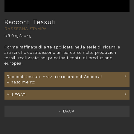
Racconti Tessuti
RASSEGNA STAMPA
06/05/2015
Forme raffinate di arte applicata nella serie di ricami e
arazzi che costituiscono un percorso nelle produzioni
tessili realizzate nei principali centri di produzione
europea.
Racconti tessuti. Arazzi e ricami dal Gotico al
Rinascimento
ALLEGATI
< BACK