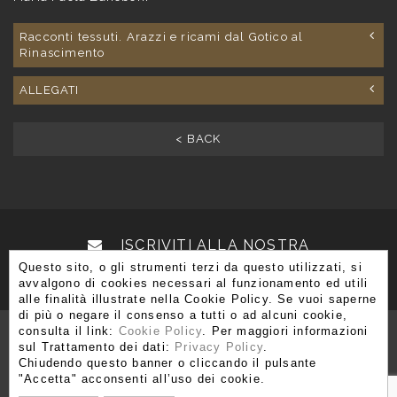
Racconti tessuti. Arazzi e ricami dal Gotico al
Rinascimento
ALLEGATI
< BACK
ISCRIVITI ALLA NOSTRA
Questo sito, o gli strumenti terzi da questo utilizzati, si
NEWSLETTER
avvalgono di cookies necessari al funzionamento ed utili
alle finalità illustrate nella Cookie Policy. Se vuoi saperne
di più o negare il consenso a tutti o ad alcuni cookie,
consulta il link:
Cookie Policy
. Per maggiori informazioni
sul Trattamento dei dati:
Privacy Policy
.
Chiudendo questo banner o cliccando il pulsante
Via Brera 3, 20121 Milano
"Accetta" acconsenti all’uso dei cookie.