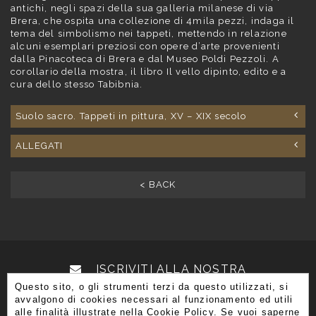
antichi, negli spazi della sua galleria milanese di via
Brera, che ospita una collezione di 4mila pezzi, indaga il
tema del simbolismo nei tappeti, mettendo in relazione
alcuni esemplari preziosi con opere d’arte provenienti
dalla Pinacoteca di Brera e dal Museo Poldi Pezzoli. A
corollario della mostra, il libro Il vello dipinto, edito e a
cura dello stesso Tabibnia.
Suolo sacro. Tappeti in pittura, XV – XIX secolo
ALLEGATI
< BACK
ISCRIVITI ALLA NOSTRA
Questo sito, o gli strumenti terzi da questo utilizzati, si
NEWSLETTER
avvalgono di cookies necessari al funzionamento ed utili
alle finalità illustrate nella Cookie Policy. Se vuoi saperne