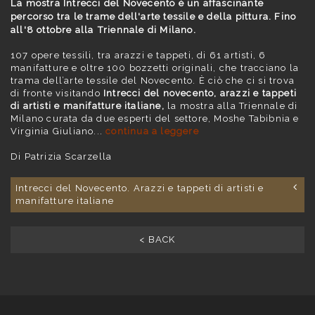
La mostra Intrecci del Novecento è un affascinante
percorso tra le trame dell'arte tessile e della pittura. Fino
all'8 ottobre alla Triennale di Milano.
107 opere tessili, tra arazzi e tappeti, di 61 artisti, 6
manifatture e oltre 100 bozzetti originali, che tracciano la
trama dell’arte tessile del Novecento.
È
ciò che ci si trova
di fronte visitando
Intrecci del novecento, arazzi e tappeti
di artisti e manifatture italiane,
la mostra alla Triennale di
Milano curata da due esperti del settore, Moshe Tabibnia e
Virginia Giuliano...
continua a leggere
Di Patrizia Scarzella
Intrecci del Novecento. Arazzi e tappeti di artisti e
manifatture italiane
< BACK