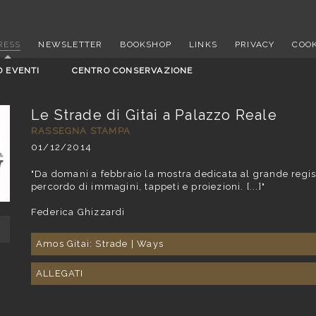
RESS
NEWSLETTER
BOOKSHOP
LINKS
PRIVACY
COOK
D EVENTI
CENTRO CONSERVAZIONE
Le Strade di Gitai a Palazzo Reale
RASSEGNA STAMPA
01/12/2014
"Da domani a febbraio la mostra dedicata al grande regist
percordo di immagini, tappeti e proiezioni. [...]"
Federica Ghizzardi
Amos Gitai: Strade | Ways
ALLEGATI