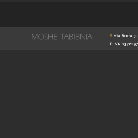
Via Brera 3,
P.IVA 037229