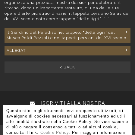
organizza una preziosa mostra dossier per celebrare il
ritorno, dopo un importante restauro, di una delle sue
opere d’arte più straordinarie: il tappeto persiano Safavide
del XVI secolo noto come tappeto “delle tigri”. [...]
Il Giardino del Paradiso nel tappeto "delle tigri" del
Museo Poldi Pezzoli e nei tappeti persiani del XVI secolo
ALLEGATI
< BACK
ISCRIVITI ALLA NOSTRA
Questo sito, o gli strumenti terzi da questo utilizzati, si
NEWSLETTER
avvalgono di cookies necessari al funzionamento ed utili
alle finalità illustrate nella Cookie Policy. Se vuoi saperne
di più o negare il consenso a tutti o ad alcuni cookie,
consulta il link:
Cookie Policy
. Per maggiori informazioni