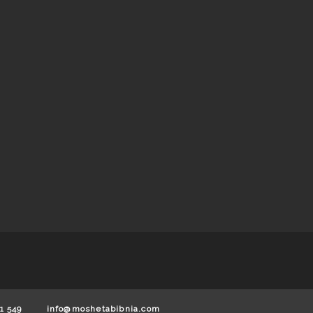
1 549
info@moshetabibnia.com