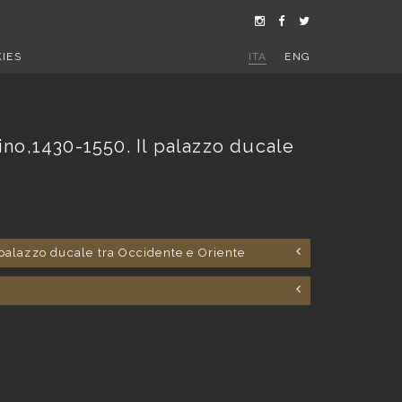
IES
ITA
ENG
bino,1430-1550. Il palazzo ducale
l palazzo ducale tra Occidente e Oriente