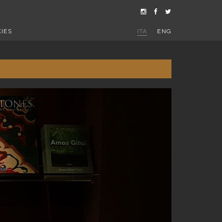
IES
ITA
ENG