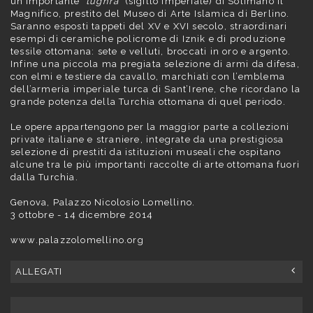
un’importante ‘
tughra
’ (sigillo imperiale) di Solimano il
Magnifico, prestito del Museo di Arte Islamica di Berlino.
Saranno esposti tappeti del XV e XVI secolo, straordinari
esempi di ceramiche policrome di Iznik e di produzione
tessile ottomana: sete e velluti, broccati in oro e argento.
Infine una piccola ma pregiata selezione di armi da difesa,
con elmi e testiere da cavallo, marchiati con l’emblema
dell’armeria imperiale turca di Sant’Irene, che ricordano la
grande potenza della Turchia ottomana di quel periodo.
Le opere appartengono per la maggior parte a collezioni
private italiane e straniere, integrate da una prestigiosa
selezione di prestiti da istituzioni museali che ospitano
alcune tra le più importanti raccolte di arte ottomana fuori
dalla Turchia.
Genova, Palazzo Nicolosio Lomellino.
3 ottobre - 14 dicembre 2014
www.palazzolomellino.org
ALLEGATI