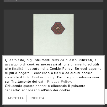
Questo sito, o gli strumenti terzi da questo utilizzati, si
avvalgono di cookies necessari al funzionamento ed utili
alle finalità illustrate nella Cookie Policy. Se vuoi saperne
di più o negare il consenso a tutti o ad alcuni cookie,
consulta il link:
Cookie Policy
. Per maggiori informazioni
sul Trattamento dei dati:
Privacy Policy
.
Tappeti del caucaso orientale del XIX secolo
Chiudendo questo banner o cliccando il pulsante
A cura di Claudia Pavignano e Sabino Spadaccino
"Accetta" acconsenti all’uso dei cookie.
ACCETTA
RIFIUTA